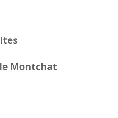
ltes
C de Montchat