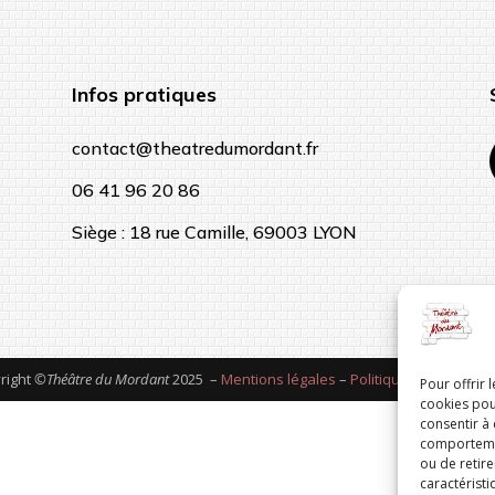
Infos pratiques
contact@theatredumordant.fr
06 41 96 20 86
Siège : 18 rue Camille, 69003 LYON
right
©Théâtre du Mordant
2025 –
Mentions légales
–
Politique de confident
Pour offrir 
cookies pou
consentir à
comportement
ou de retire
caractéristi